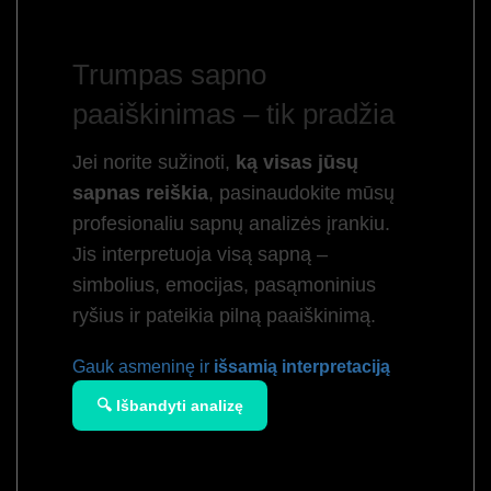
Trumpas sapno
paaiškinimas – tik pradžia
Jei norite sužinoti,
ką visas jūsų
sapnas reiškia
, pasinaudokite mūsų
profesionaliu sapnų analizės įrankiu.
Jis interpretuoja visą sapną –
simbolius, emocijas, pasąmoninius
ryšius ir pateikia pilną paaiškinimą.
Gauk asmeninę ir
išsamią interpretaciją
🔍 Išbandyti analizę