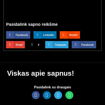
Pasidalink sapno reikšme
Facebook
LinkedIn
Reddit
Email
X
Telegram
Facebook
Viskas apie sapnus!
Pasidalink su draugais