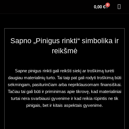
0
0,00
€
Sapno „Pinigus rinkti“ simbolika ir
reikšmė
Sapne pinigus rinkti gali reikšti siekį ar troškimą turėti
daugiau materialinių turto. Tai taip pat gali rodyti troškimą būti
sėkmingam, pasiturinčiam arba nepriklausomam finansiškai.
Tačiau tai gali būti ir priminimas apie tikrovę, kad materialiniai
turtai nėra svarbiausi gyvenime ir kad reikia rūpintis ne tik
pinigais, bet ir kitais aspektais gyvenime.