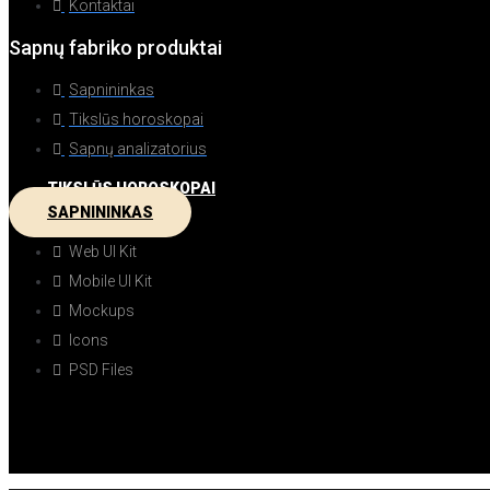
Kontaktai
Sapnų fabriko produktai
Sapnininkas
Tikslūs horoskopai
Sapnų analizatorius
TIKSLŪS HOROSKOPAI
SAPNININKAS
Web UI Kit
Mobile UI Kit
Mockups
Icons
PSD Files