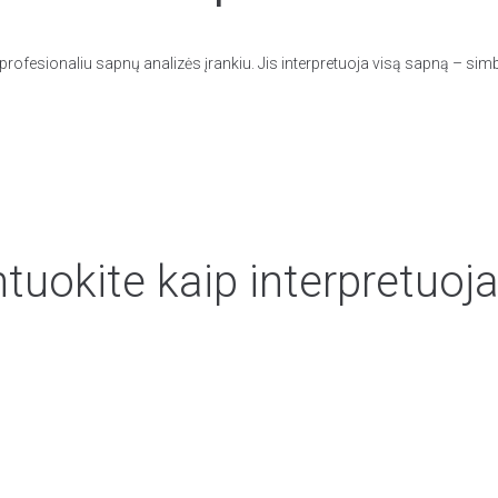
rofesionaliu sapnų analizės įrankiu. Jis interpretuoja visą sapną – simb
uokite kaip interpretuoja