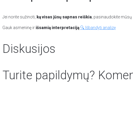
Jei norite sužinoti,
ką visas jūsų sapnas reiškia
, pasinaudokite mūsų p
Gauk asmeninę ir
išsamią interpretaciją
🔍 Išbandyti analizę
Diskusijos
Turite papildymų? Koment