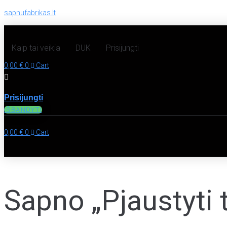
sapnufabrikas.lt
Kaip tai veikia
DUK
Prisijungti
0,00
€
0
Cart
Prisijungti
IŠBANDYTI
0,00
€
0
Cart
Sapno „Pjaustyti 