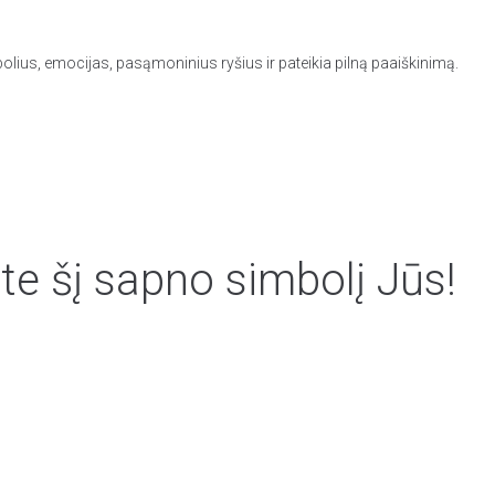
olius, emocijas, pasąmoninius ryšius ir pateikia pilną paaiškinimą.
te šį sapno simbolį Jūs!