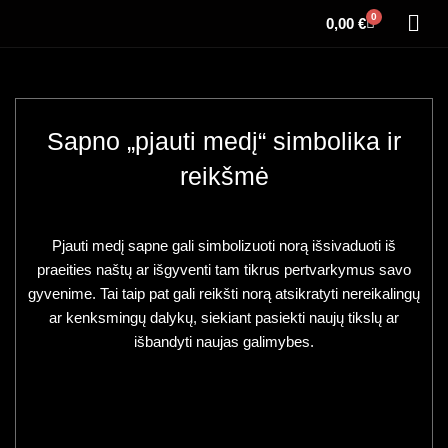
0
0,00
€
Sapno „pjauti medį“ simbolika ir
reikšmė
Pjauti medį sapne gali simbolizuoti norą išsivaduoti iš
praeities naštų ar išgyventi tam tikrus pertvarkymus savo
gyvenime. Tai taip pat gali reikšti norą atsikratyti nereikalingų
ar kenksmingų dalykų, siekiant pasiekti naujų tikslų ar
išbandyti naujas galimybes.