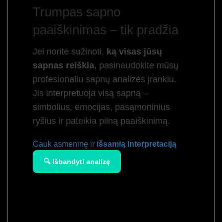
Trumpas sapno
paaiškinimas – tik pradžia
Jei norite sužinoti,
ką visas jūsų
sapnas reiškia
, pasinaudokite mūsų
profesionaliu sapnų analizės įrankiu.
Jis interpretuoja visą sapną –
simbolius, emocijas, pasąmoninius
ryšius ir pateikia pilną paaiškinimą.
Gauk asmeninę ir
išsamią interpretaciją
🔍 Išbandyti analizę