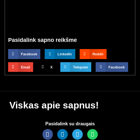
Pasidalink sapno reikšme
Facebook
LinkedIn
Reddit
Email
X
Telegram
Facebook
Viskas apie sapnus!
Pasidalink su draugais