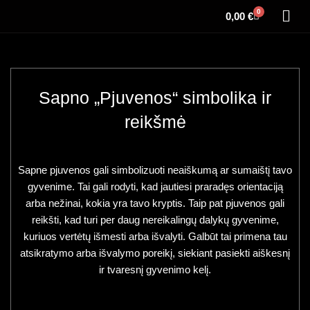
0
0,00
€
Sapno „Pjuvenos“ simbolika ir
reikšmė
Sapne pjuvenos gali simbolizuoti neaiškumą ar sumaištį tavo
gyvenime. Tai gali rodyti, kad jautiesi praradęs orientaciją
arba nežinai, kokia yra tavo kryptis. Taip pat pjuvenos gali
reikšti, kad turi per daug nereikalingų dalykų gyvenime,
kuriuos vertėtų išmesti arba išvalyti. Galbūt tai primena tau
atsikratymo arba išvalymo poreikį, siekiant pasiekti aiškesnį
ir tvaresnį gyvenimo kelį.