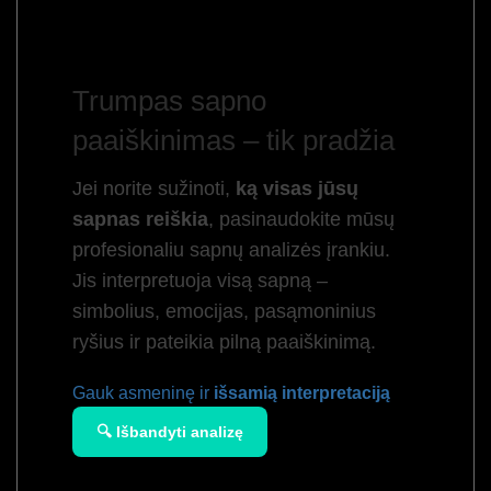
Trumpas sapno
paaiškinimas – tik pradžia
Jei norite sužinoti,
ką visas jūsų
sapnas reiškia
, pasinaudokite mūsų
profesionaliu sapnų analizės įrankiu.
Jis interpretuoja visą sapną –
simbolius, emocijas, pasąmoninius
ryšius ir pateikia pilną paaiškinimą.
Gauk asmeninę ir
išsamią interpretaciją
🔍 Išbandyti analizę