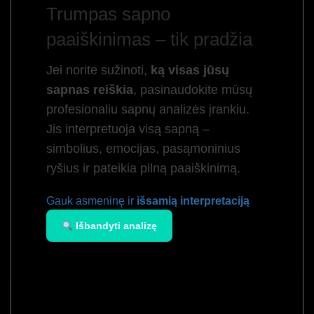
Trumpas sapno
paaiškinimas – tik pradžia
Jei norite sužinoti,
ką visas jūsų
sapnas reiškia
, pasinaudokite mūsų
profesionaliu sapnų analizės įrankiu.
Jis interpretuoja visą sapną –
simbolius, emocijas, pasąmoninius
ryšius ir pateikia pilną paaiškinimą.
Gauk asmeninę ir
išsamią interpretaciją
Išbandyti analizę