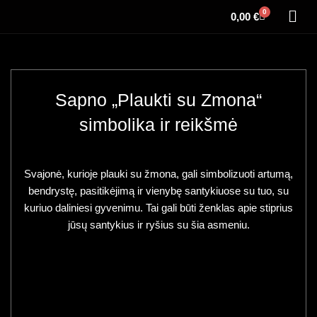
0
0,00
€
Sapno „Plaukti su Zmona“
simbolika ir reikšmė
Svajonė, kurioje plauki su žmona, gali simbolizuoti artumą,
bendrystę, pasitikėjimą ir vienybę santykiuose su tuo, su
kuriuo daliniesi gyvenimu. Tai gali būti ženklas apie stiprius
jūsų santykius ir ryšius su šia asmeniu.