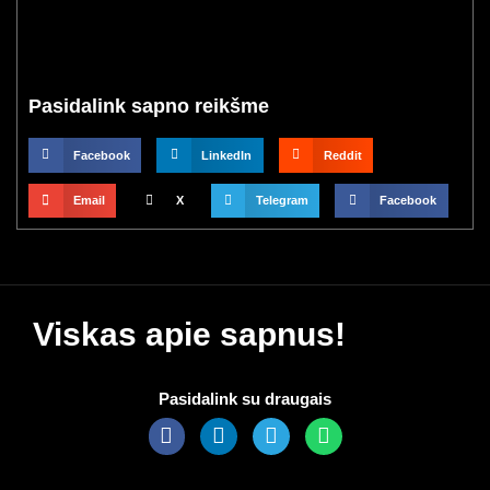
Pasidalink sapno reikšme
Facebook
LinkedIn
Reddit
Email
X
Telegram
Facebook
Viskas apie sapnus!
Pasidalink su draugais