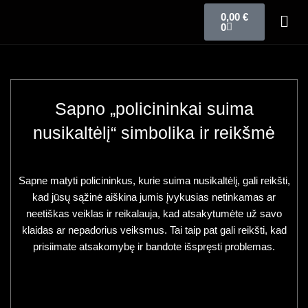
0,00
€
0
Sapno „policininkai suima
nusikaltėlį“ simbolika ir reikšmė
Sapne matyti policininkus, kurie suima nusikaltėlį, gali reikšti,
kad jūsų sąžinė aiškina jumis įvykusias netinkamas ar
neetiškas veiklas ir reikalauja, kad atsakytumėte už savo
klaidas ar nepadorius veiksmus. Tai taip pat gali reikšti, kad
prisiimate atsakomybę ir bandote išspręsti problemas.