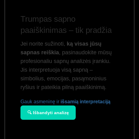
Trumpas sapno
paaiškinimas – tik pradžia
Jei norite sužinoti,
ką visas jūsų
sapnas reiškia
, pasinaudokite mūsų
profesionaliu sapnų analizės įrankiu.
Jis interpretuoja visą sapną –
simbolius, emocijas, pasąmoninius
ryšius ir pateikia pilną paaiškinimą.
Gauk asmeninę ir
išsamią interpretaciją
🔍 Išbandyti analizę