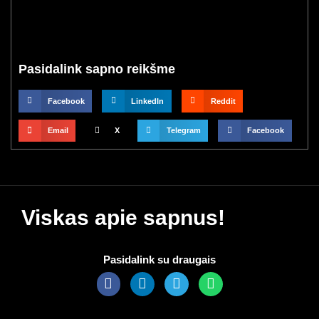
Pasidalink sapno reikšme
Facebook
LinkedIn
Reddit
Email
X
Telegram
Facebook
Viskas apie sapnus!
Pasidalink su draugais