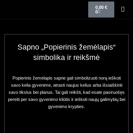
0,00
€
0
Sapno „Popierinis žemėlapis“
simbolika ir reikšmė
Popierinis žemėlapis sapne gali simbolizuoti norą ieškoti
savo kelia gyvenime, atrasti naujus kelius arba išsiaiškinti
savo tikslus bei planus. Tai gali reikšti, kad esate pasiruošęs
pereiti per savo gyvenimo kliūtis ir ieškoti naujų galimybių bei
gyvenimo krypties.