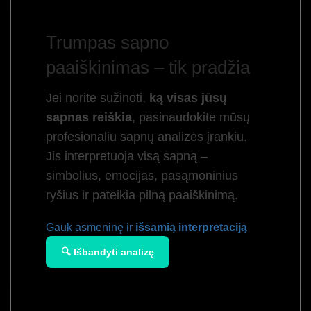
Trumpas sapno
paaiškinimas – tik pradžia
Jei norite sužinoti,
ką visas jūsų
sapnas reiškia
, pasinaudokite mūsų
profesionaliu sapnų analizės įrankiu.
Jis interpretuoja visą sapną –
simbolius, emocijas, pasąmoninius
ryšius ir pateikia pilną paaiškinimą.
Gauk asmeninę ir
išsamią interpretaciją
🔍 Išbandyti analizę