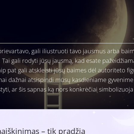
rievartavo, gali iliustruoti tavo jausmus arba bai
s. Tai gali rodyti jūsų jausmą, kad esate pažeidžia
taip pat gali atskleisti jūsų baimes dėl autoriteto fig
nai dažnai atsispindi mūsų kasdieniame gyvenime 
tyti, ar šis sapnas ką nors konkrečiai simbolizuoj
iškinimas – tik pradžia