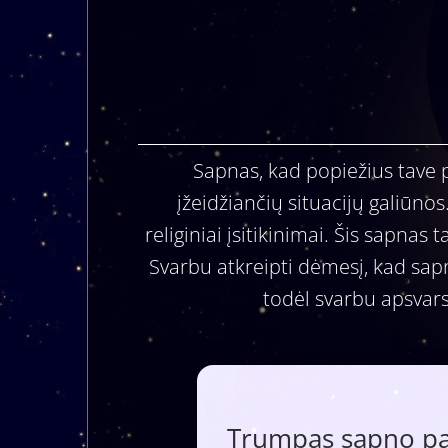
Sapnas, kad popiežius tave p
įžeidžiančių situacijų galiūno
religiniai įsitikinimai. Šis sapnas 
Svarbu atkreipti dėmesį, kad sap
todėl svarbu apsvars
Trumpas sapno paa