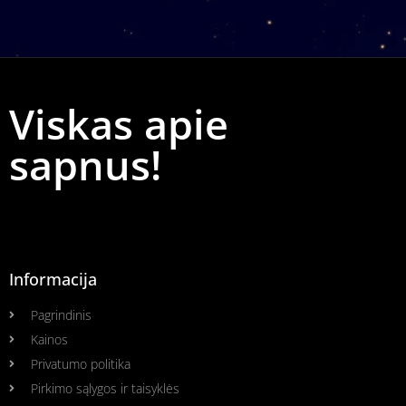
Viskas apie
sapnus!
Informacija
Pagrindinis
Kainos
Privatumo politika
Pirkimo sąlygos ir taisyklės