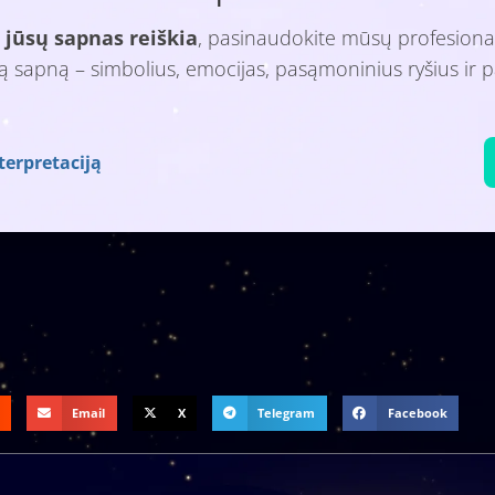
 jūsų sapnas reiškia
, pasinaudokite mūsų profesiona
isą sapną – simbolius, emocijas, pasąmoninius ryšius ir p
terpretaciją
Email
X
Telegram
Facebook