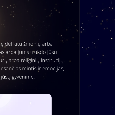
mę dėl kitų žmonių arba
mas arba jums trukdo jūsų
ūrų arba religinių institucijų.
esančias mintis ir emocijas,
a jūsų gyvenime.