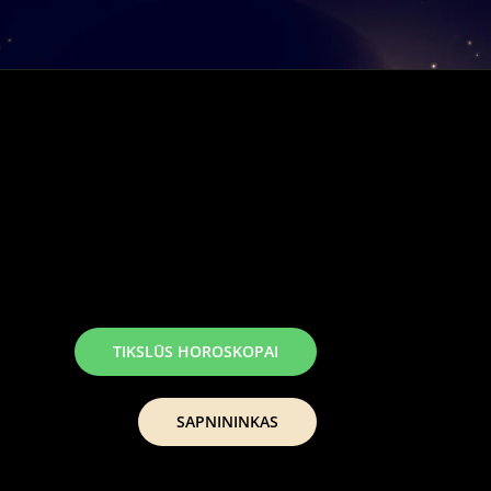
TIKSLŪS HOROSKOPAI
SAPNININKAS