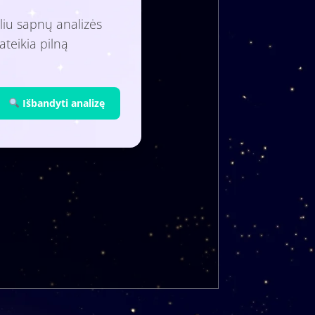
liu sapnų analizės
ateikia pilną
Išbandyti analizę