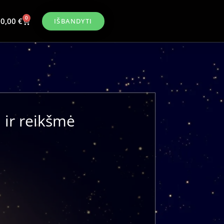
0
0,00
€
IŠBANDYTI
 ir reikšmė