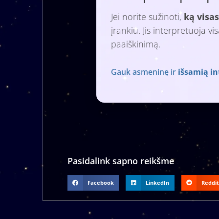
Jei norite sužinoti,
ką visas
įrankiu. Jis interpretuoja v
paaiškinimą.
Gauk asmeninę ir
išsamią in
Pasidalink sapno reikšme
Facebook
LinkedIn
Reddit