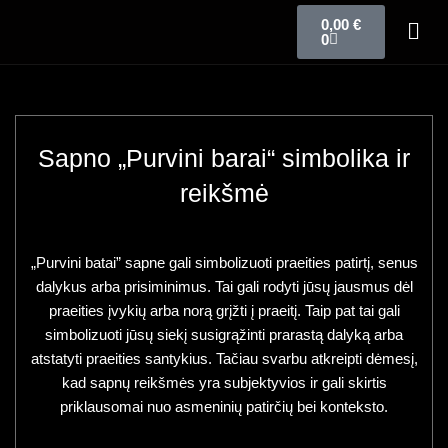
0,00
€
0
Sapno „Purvini barai“ simbolika ir
reikšmė
„Purvini batai” sapne gali simbolizuoti praeities patirtį, senus
dalykus arba prisiminimus. Tai gali rodyti jūsų jausmus dėl
praeities įvykių arba norą grįžti į praeitį. Taip pat tai gali
simbolizuoti jūsų siekį susigrąžinti prarastą dalyką arba
atstatyti praeities santykius. Tačiau svarbu atkreipti dėmesį,
kad sapnų reikšmės yra subjektyvios ir gali skirtis
priklausomai nuo asmeninių patirčių bei konteksto.