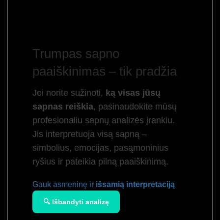
Trumpas sapno
paaiškinimas – tik pradžia
Jei norite sužinoti,
ką visas jūsų
sapnas reiškia
, pasinaudokite mūsų
profesionaliu sapnų analizės įrankiu.
Jis interpretuoja visą sapną –
simbolius, emocijas, pasąmoninius
ryšius ir pateikia pilną paaiškinimą.
Gauk asmeninę ir
išsamią interpretaciją
🔍 Išbandyti analizę