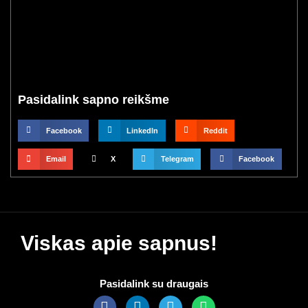
Pasidalink sapno reikšme
Facebook
LinkedIn
Reddit
Email
X
Telegram
Facebook
Viskas apie sapnus!
Pasidalink su draugais