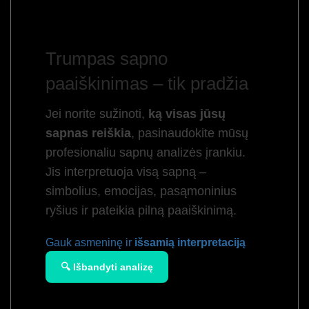
Trumpas sapno
paaiškinimas – tik pradžia
Jei norite sužinoti,
ką visas jūsų
sapnas reiškia
, pasinaudokite mūsų
profesionaliu sapnų analizės įrankiu.
Jis interpretuoja visą sapną –
simbolius, emocijas, pasąmoninius
ryšius ir pateikia pilną paaiškinimą.
Gauk asmeninę ir
išsamią interpretaciją
🔍 Išbandyti analizę