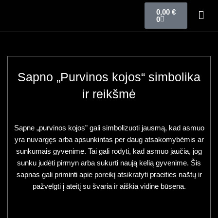
0,00
€
0
Sapno „Purvinos kojos“ simbolika
ir reikšmė
Sapne „purvinos kojos” gali simbolizuoti jausmą, kad asmuo
yra nuvargęs arba apsunkintas per daug atsakomybėmis ar
sunkumais gyvenime. Tai gali rodyti, kad asmuo jaučia, jog
sunku judėti pirmyn arba sukurti naują kelią gyvenime. Šis
sapnas gali priminti apie poreikį atsikratyti praeities naštų ir
pažvelgti į ateitį su švaria ir aiškia vidine būsena.