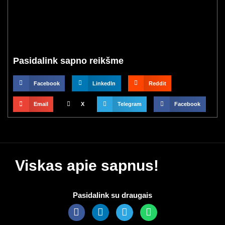
Pasidalink sapno reikšme
Facebook
LinkedIn
Reddit
Email
X
Telegram
Facebook
Viskas apie sapnus!
Pasidalink su draugais