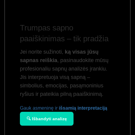
Trumpas sapno
paaiškinimas – tik pradžia
Jei norite sužinoti,
ką visas jūsų
sapnas reiškia
, pasinaudokite mūsų
profesionaliu sapnų analizės įrankiu.
Jis interpretuoja visą sapną –
simbolius, emocijas, pasąmoninius
ryšius ir pateikia pilną paaiškinimą.
Gauk asmeninę ir
išsamią interpretaciją
🔍 Išbandyti analizę