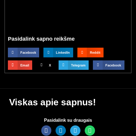
Pasidalink sapno reikšme
Facebook
LinkedIn
Reddit
Email
X
Telegram
Facebook
Viskas apie sapnus!
Pasidalink su draugais