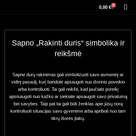
0
0,00
€
Sapno „Rakinti duris“ simbolika ir
reikšmė
Sapne durų rakinimas gali simbolizuoti savo asmeninį ar
vidinį pasaulį, kurį bandote apsaugoti nuo išorinio poveikio
arba kontroliuoti. Tai gali reikšti, kad jaučiate poreikį
apsisaugoti nuo kažko ar siekiate apsaugoti savo privatumą
bei savybes. Taip pat tai gali būti ženklas apie jūsų norą
kontroliuoti situacijas savo gyvenime arba apriboti nuo tam
tikrų išorės įtakų.