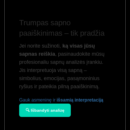
Trumpas sapno
paaiškinimas – tik pradžia
Jei norite sužinoti,
ką visas jūsų
sapnas reiškia
, pasinaudokite mūsų
profesionaliu sapnų analizės įrankiu.
Jis interpretuoja visą sapną –
simbolius, emocijas, pasąmoninius
ryšius ir pateikia pilną paaiškinimą.
Gauk asmeninę ir
išsamią interpretaciją
🔍 Išbandyti analizę