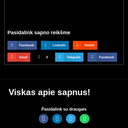
Pasidalink sapno reikšme
Facebook
LinkedIn
Reddit
Email
X
Telegram
Facebook
Viskas apie sapnus!
Pasidalink su draugais