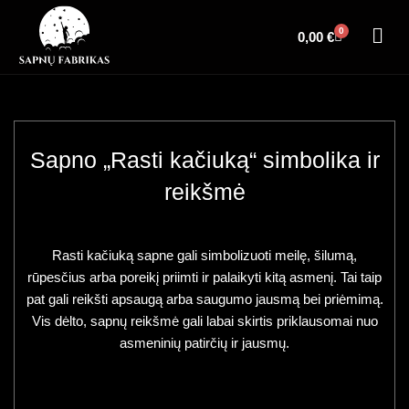
0
0,00
€
Sapno „Rasti kačiuką“ simbolika ir
reikšmė
Rasti kačiuką sapne gali simbolizuoti meilę, šilumą,
rūpesčius arba poreikį priimti ir palaikyti kitą asmenį. Tai taip
pat gali reikšti apsaugą arba saugumo jausmą bei priėmimą.
Vis dėlto, sapnų reikšmė gali labai skirtis priklausomai nuo
asmeninių patirčių ir jausmų.