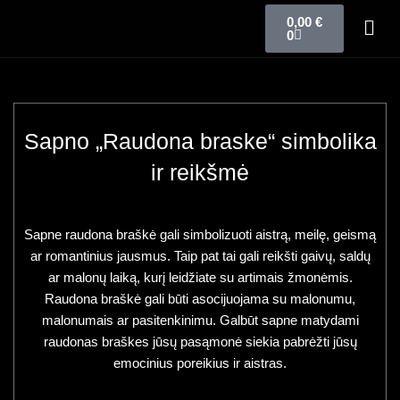
0,00
€
0
Sapno „Raudona braske“ simbolika
ir reikšmė
Sapne raudona braškė gali simbolizuoti aistrą, meilę, geismą
ar romantinius jausmus. Taip pat tai gali reikšti gaivų, saldų
ar malonų laiką, kurį leidžiate su artimais žmonėmis.
Raudona braškė gali būti asocijuojama su malonumu,
malonumais ar pasitenkinimu. Galbūt sapne matydami
raudonas braškes jūsų pasąmonė siekia pabrėžti jūsų
emocinius poreikius ir aistras.