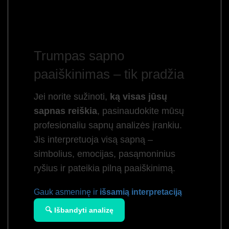
Trumpas sapno
paaiškinimas – tik pradžia
Jei norite sužinoti,
ką visas jūsų
sapnas reiškia
, pasinaudokite mūsų
profesionaliu sapnų analizės įrankiu.
Jis interpretuoja visą sapną –
simbolius, emocijas, pasąmoninius
ryšius ir pateikia pilną paaiškinimą.
Gauk asmeninę ir
išsamią interpretaciją
🔍 Išbandyti analizę