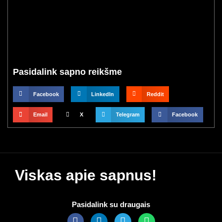
Pasidalink sapno reikšme
Facebook
LinkedIn
Reddit
Email
X
Telegram
Facebook
Viskas apie sapnus!
Pasidalink su draugais