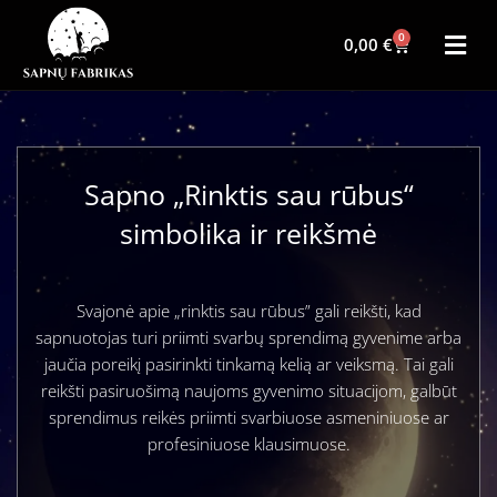
0
0,00
€
Sapno „Rinktis sau rūbus“
simbolika ir reikšmė
Svajonė apie „rinktis sau rūbus” gali reikšti, kad
sapnuotojas turi priimti svarbų sprendimą gyvenime arba
jaučia poreikį pasirinkti tinkamą kelią ar veiksmą. Tai gali
reikšti pasiruošimą naujoms gyvenimo situacijom, galbūt
sprendimus reikės priimti svarbiuose asmeniniuose ar
profesiniuose klausimuose.