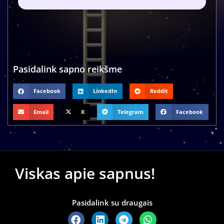
Pasidalink sapno reikšme
Facebook
LinkedIn
Reddit
Email
X
Telegram
Facebook
Viskas apie sapnus!
Pasidalink su draugais