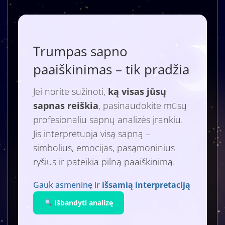
Trumpas sapno
paaiškinimas – tik pradžia
Jei norite sužinoti,
ką visas jūsų
sapnas reiškia
, pasinaudokite mūsų
profesionaliu sapnų analizės įrankiu.
Jis interpretuoja visą sapną –
simbolius, emocijas, pasąmoninius
ryšius ir pateikia pilną paaiškinimą.
Gauk asmeninę ir
išsamią interpretaciją
Išbandyti analizę