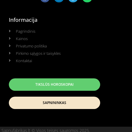
Informacija
Pagrindinis
Kainos
Privatumo politika
Pirkimo sąlygos ir taisyklės
Kontaktai
TIKSLŪS HOROSKOPAI
SAPNININKAS
Sapnufabrikas.lt © Visos teisės saugomos 2025.