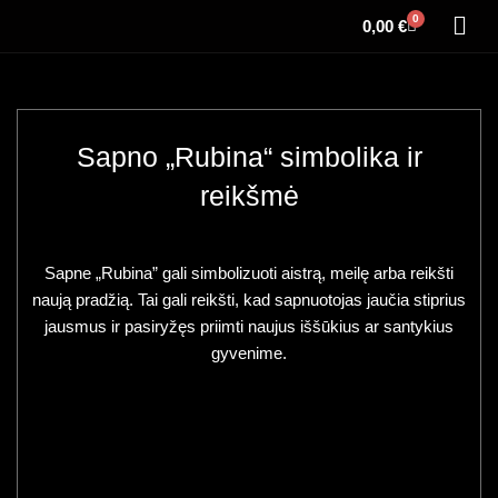
0
0,00
€
Sapno „Rubina“ simbolika ir
reikšmė
Sapne „Rubina” gali simbolizuoti aistrą, meilę arba reikšti
naują pradžią. Tai gali reikšti, kad sapnuotojas jaučia stiprius
jausmus ir pasiryžęs priimti naujus iššūkius ar santykius
gyvenime.