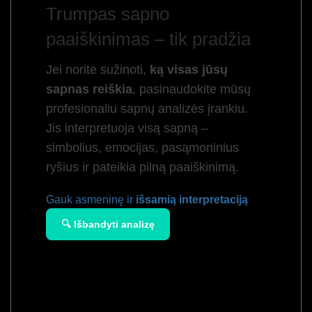
Trumpas sapno
paaiškinimas – tik pradžia
Jei norite sužinoti,
ką visas jūsų
sapnas reiškia
, pasinaudokite mūsų
profesionaliu sapnų analizės įrankiu.
Jis interpretuoja visą sapną –
simbolius, emocijas, pasąmoninius
ryšius ir pateikia pilną paaiškinimą.
Gauk asmeninę ir
išsamią interpretaciją
🔍 Išbandyti analizę