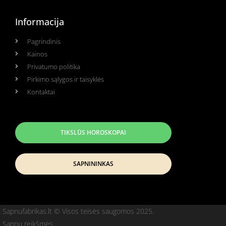
Informacija
Pagrindinis
Kainos
Privatumo politika
Pirkimo sąlygos ir taisyklės
Kontaktai
TIKSLŪS HOROSKOPAI
SAPNININKAS
Sapnufabrikas.lt © Visos teisės saugomos 2025.
Sapnų reikšmės