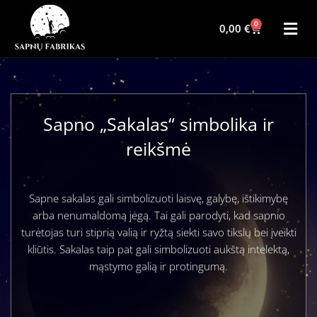
0
0,00
€
Sapno „Sakalas“ simbolika ir
reikšmė
Sapne sakalas gali simbolizuoti laisvę, galybę, ištikimybę
arba nenumaldomą jėgą. Tai gali parodyti, kad sapnio
turėtojas turi stiprią valią ir ryžtą siekti savo tikslų bei įveikti
kliūtis. Sakalas taip pat gali simbolizuoti aukštą intelektą,
mąstymo galią ir protingumą.