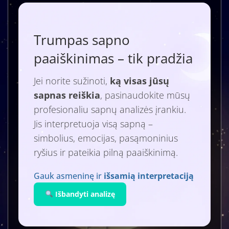
Trumpas sapno
paaiškinimas – tik pradžia
Jei norite sužinoti,
ką visas jūsų
sapnas reiškia
, pasinaudokite mūsų
profesionaliu sapnų analizės įrankiu.
Jis interpretuoja visą sapną –
simbolius, emocijas, pasąmoninius
ryšius ir pateikia pilną paaiškinimą.
Gauk asmeninę ir
išsamią interpretaciją
Išbandyti analizę