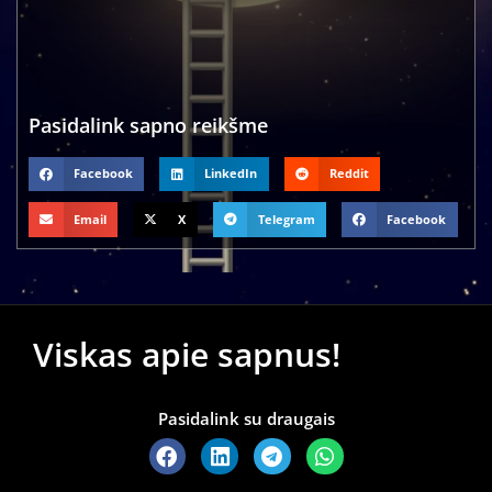
Pasidalink sapno reikšme
Facebook
LinkedIn
Reddit
Email
X
Telegram
Facebook
Viskas apie sapnus!
Pasidalink su draugais