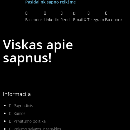
Pasidalink sapno reikšme
Facebook
LinkedIn
Reddit
Email
X
Telegram
Facebook
Viskas apie
sapnus!
Informacija
Pagrindinis
Kainos
Privatumo politika
Pirkimo sąlygos ir taisyklės