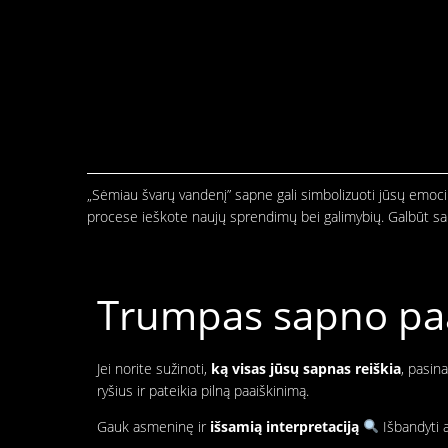
„Sėmiau švarų vandenį” sapne gali simbolizuoti jūsų emocinį
procese ieškote naujų sprendimų bei galimybių. Galbūt sap
Trumpas sapno paai
Jei norite sužinoti,
ką visas jūsų sapnas reiškia
, pasin
ryšius ir pateikia pilną paaiškinimą.
Gauk asmeninę ir
išsamią interpretaciją
Išbandyti a