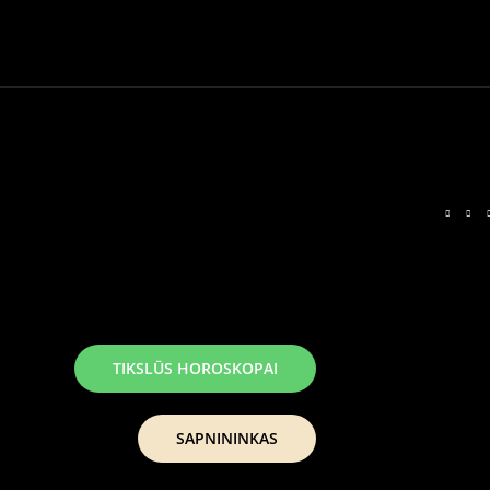
TIKSLŪS HOROSKOPAI
SAPNININKAS