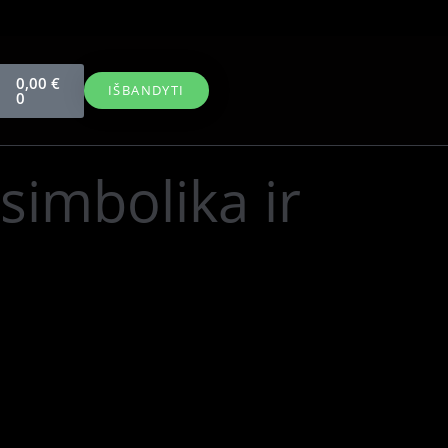
0,00
€
IŠBANDYTI
0
simbolika ir