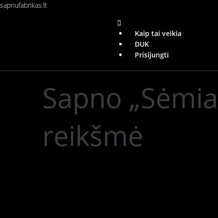
sapnufabrikas.lt
Kaip tai veikia
DUK
Prisijungti
Sapno „Sėmiau
reikšmė