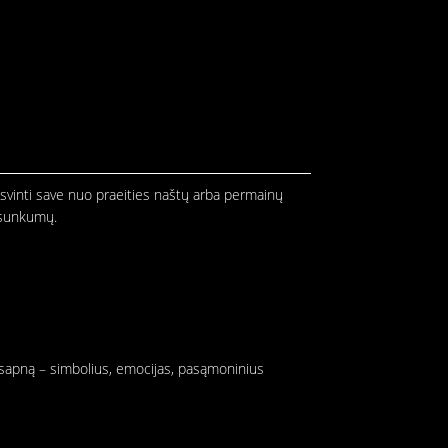
aisvinti save nuo praeities naštų arba permainų
š sunkumų.
ą sapną – simbolius, emocijas, pasąmoninius