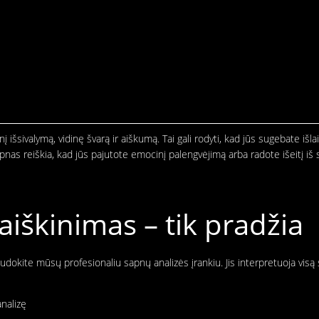
 išsivalymą, vidinę švarą ir aiškumą. Tai gali rodyti, kad jūs sugebate išl
nas reiškia, kad jūs pajutote emocinį palengvėjimą arba radote išeitį i
škinimas – tik pradžia
audokite mūsų profesionaliu sapnų analizės įrankiu. Jis interpretuoja vis
nalizę