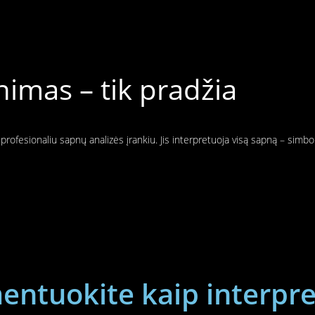
imas – tik pradžia
rofesionaliu sapnų analizės įrankiu. Jis interpretuoja visą sapną – simbo
ntuokite kaip interpre