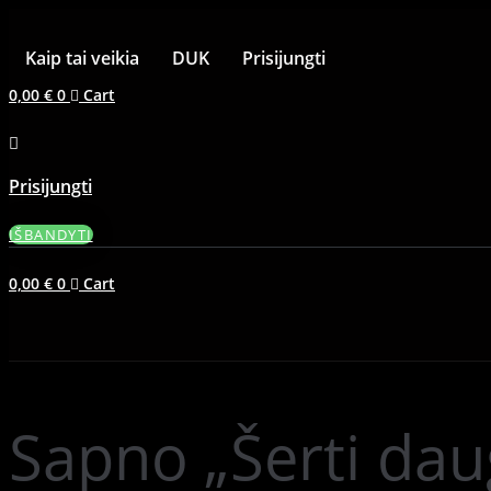
Kaip tai veikia
DUK
Prisijungti
0,00
€
0
Cart
Prisijungti
IŠBANDYTI
0,00
€
0
Cart
Sapno „Šerti daug