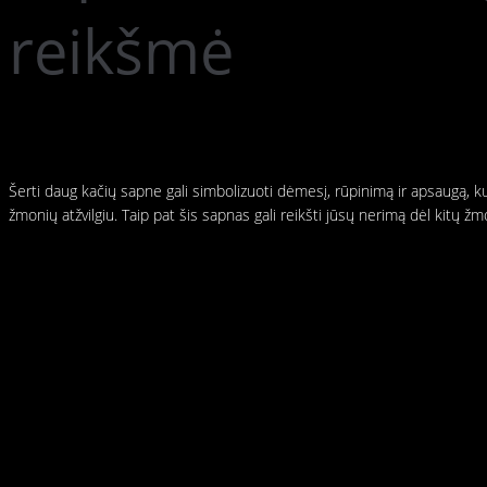
reikšmė
Šerti daug kačių sapne gali simbolizuoti dėmesį, rūpinimą ir apsaugą, ku
žmonių atžvilgiu. Taip pat šis sapnas gali reikšti jūsų nerimą dėl kitų žm