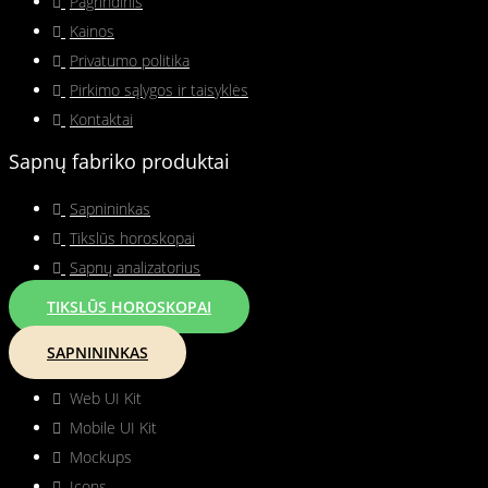
Pagrindinis
Kainos
Privatumo politika
Pirkimo sąlygos ir taisyklės
Kontaktai
Sapnų fabriko produktai
Sapnininkas
Tikslūs horoskopai
Sapnų analizatorius
TIKSLŪS HOROSKOPAI
SAPNININKAS
Web UI Kit
Mobile UI Kit
Mockups
Icons