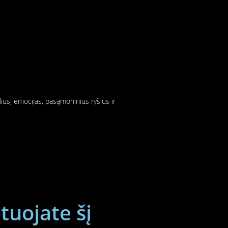
lius, emocijas, pasąmoninius ryšius ir
tuojate šį