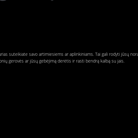
rias suteikiate savo artimiesiems ar aplinkiniams. Tai gali rodyti jūsų no
onių gerovės ar jūsų gebėjimą derėtis ir rasti bendrą kalbą su jais.