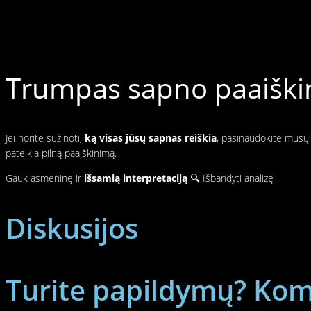
Trumpas sapno paaiškin
Jei norite sužinoti,
ką visas jūsų sapnas reiškia
, pasinaudokite mūsų p
pateikia pilną paaiškinimą.
Gauk asmeninę ir
išsamią interpretaciją
🔍 Išbandyti analizę
Diskusijos
Turite papildymų? Kome