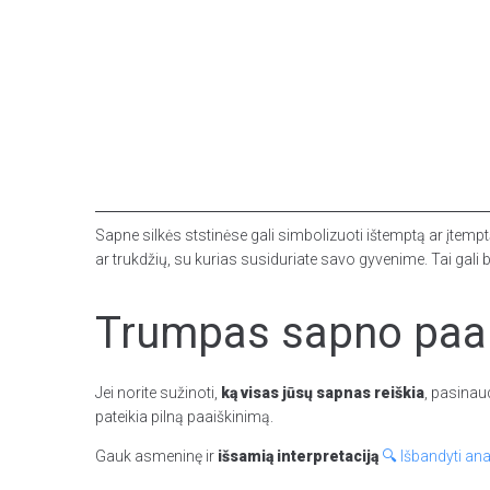
Sapne silkės ststinėse gali simbolizuoti ištemptą ar įtempt
ar trukdžių, su kurias susiduriate savo gyvenime. Tai gali bū
Trumpas sapno paai
Jei norite sužinoti,
ką visas jūsų sapnas reiškia
, pasinau
pateikia pilną paaiškinimą.
Gauk asmeninę ir
išsamią interpretaciją
🔍 Išbandyti ana