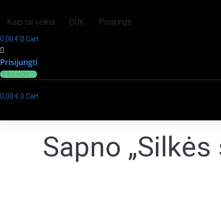
Kaip tai veikia
DUK
Prisijungti
0,00
€
0
Cart
Prisijungti
IŠBANDYTI
0,00
€
0
Cart
Sapno „Silkės 