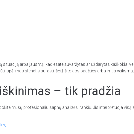
ą situaciją arba jausmą, kad esate suvaržytas ar uždarytas kažkokiai veik
ti įspėjimas stengtis surasti išeitį iš tokios padėties arba imtis veiksmų, 
škinimas – tik pradžia
dokite mūsų profesionaliu sapnų analizės įrankiu. Jis interpretuoja vis
lizę