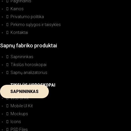
Pagrindinis
Kainos
Privatumo politika
Pirkimo sąlygos ir taisyklės
Kontaktai
Sapnų fabriko produktai
Sapnininkas
Tikslūs horoskopai
Sapnų analizatorius
TIKSLŪS HOROSKOPAI
SAPNININKAS
Web UI Kit
Mobile UI Kit
Mockups
Icons
PSD Files