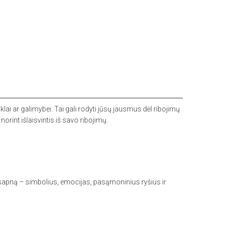
lai ar galimybei. Tai gali rodyti jūsų jausmus dėl ribojimų
norint išlaisvintis iš savo ribojimų.
ą sapną – simbolius, emocijas, pasąmoninius ryšius ir