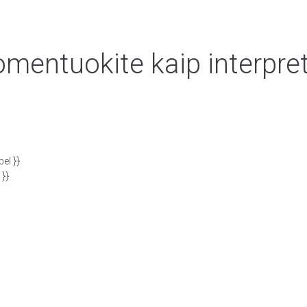
mentuokite kaip interpre
el }}
 }}