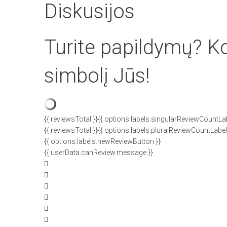
Diskusijos
Turite papildymų? Ko
simbolį Jūs!
{{ reviewsTotal }}
{{ options.labels.singularReviewCountLab
{{ reviewsTotal }}
{{ options.labels.pluralReviewCountLabel
{{ options.labels.newReviewButton }}
{{ userData.canReview.message }}