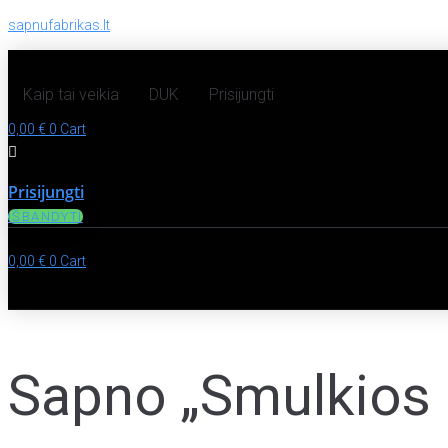
sapnufabrikas.lt
Kaip tai veikia
DUK
Prisijungti
0,00
€
0
Cart
Prisijungti
IŠBANDYTI
0,00
€
0
Cart
Sapno „Smulkios 