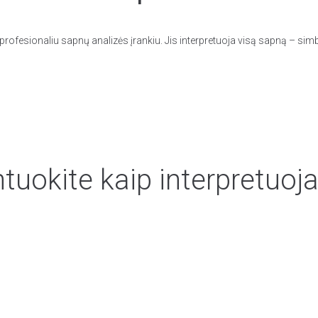
rofesionaliu sapnų analizės įrankiu. Jis interpretuoja visą sapną – simb
uokite kaip interpretuoja