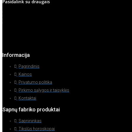
Pasidalink su draugais
Informacija
Pagrindinis
Kainos
Privatumo politika
Pirkimo sąlygos ir taisyklės
Kontaktai
Sapnų fabriko produktai
Sapnininkas
Tikslūs horoskopai