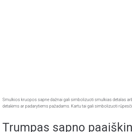
Smulkios kruopos sapne dažnai gali simbolizuoti smulkias detalas arba
detalėms ar padarytiems pažadams. Kartu tai gali simbolizuoti rūpesčius
Trumpas sapno paaiškini