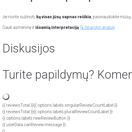
Jei norite sužinoti,
ką visas jūsų sapnas reiškia
, pasinaudokite mūsų p
Gauk asmeninę ir
išsamią interpretaciją
🔍 Išbandyti analizę
Diskusijos
Turite papildymų? Koment
{{ reviewsTotal }}
{{ options.labels.singularReviewCountLabel }}
{{ reviewsTotal }}
{{ options.labels.pluralReviewCountLabel }}
{{ options.labels.newReviewButton }}
{{ userData.canReview.message }}