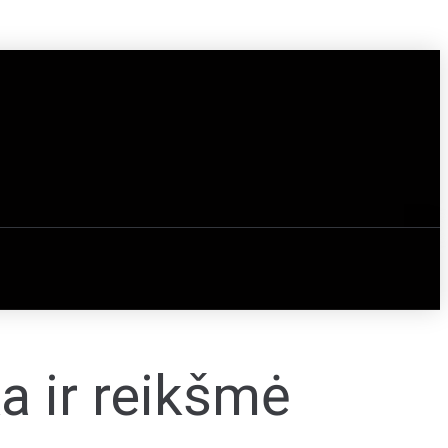
a ir reikšmė