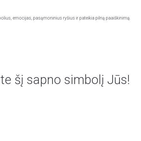
olius, emocijas, pasąmoninius ryšius ir pateikia pilną paaiškinimą.
te šį sapno simbolį Jūs!