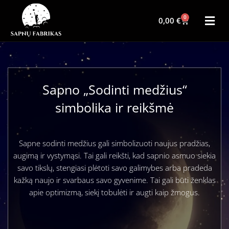
0
0,00
€
Sapno „Sodinti medžius“
simbolika ir reikšmė
Sapne sodinti medžius gali simbolizuoti naujus pradžias,
augimą ir vystymąsi. Tai gali reikšti, kad sapnio asmuo siekia
savo tikslų, stengiasi plėtoti savo galimybes arba pradeda
kažką naujo ir svarbaus savo gyvenime. Tai gali būti ženklas
apie optimizmą, siekį tobulėti ir augti kaip žmogus.