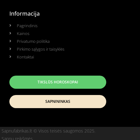
Informacija
Pagrindinis
Kainos
Privatumo politika
Pirkimo sąlygos ir taisyklės
Kontaktai
TIKSLŪS HOROSKOPAI
SAPNININKAS
Sapnufabrikas.lt © Visos teisės saugomos 2025.
Sapnų reikšmės