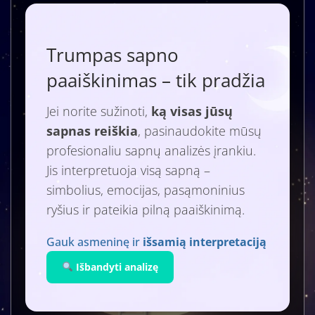
Trumpas sapno
paaiškinimas – tik pradžia
Jei norite sužinoti,
ką visas jūsų
sapnas reiškia
, pasinaudokite mūsų
profesionaliu sapnų analizės įrankiu.
Jis interpretuoja visą sapną –
simbolius, emocijas, pasąmoninius
ryšius ir pateikia pilną paaiškinimą.
Gauk asmeninę ir
išsamią interpretaciją
Išbandyti analizę