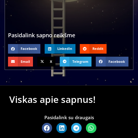
Pasidalink sapno reikšme
Facebook
LinkedIn
Reddit
Email
X
Telegram
Facebook
Viskas apie sapnus!
Pasidalink su draugais