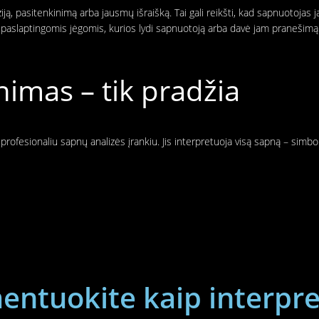
ą, pasitenkinimą arba jausmų išraišką. Tai gali reikšti, kad sapnuotojas jau
ba paslaptingomis jėgomis, kurios lydi sapnuotoją arba davė jam pranešimą
imas – tik pradžia
rofesionaliu sapnų analizės įrankiu. Jis interpretuoja visą sapną – simbo
ntuokite kaip interpre