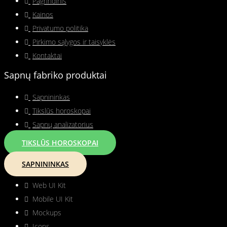
Pagrindinis
Kainos
Privatumo politika
Pirkimo sąlygos ir taisyklės
Kontaktai
Sapnų fabriko produktai
Sapnininkas
Tikslūs horoskopai
Sapnų analizatorius
TIKSLŪS HOROSKOPAI
SAPNININKAS
Web UI Kit
Mobile UI Kit
Mockups
Icons