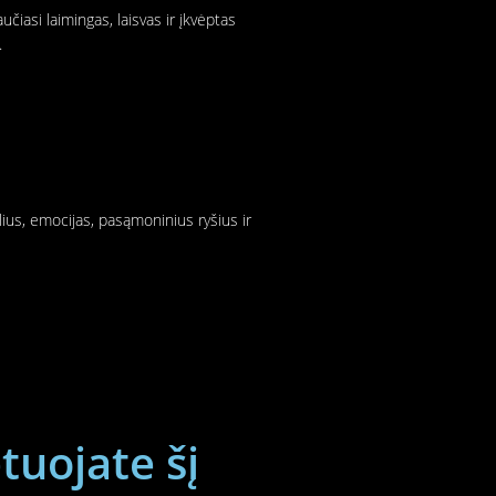
čiasi laimingas, laisvas ir įkvėptas
.
lius, emocijas, pasąmoninius ryšius ir
tuojate šį