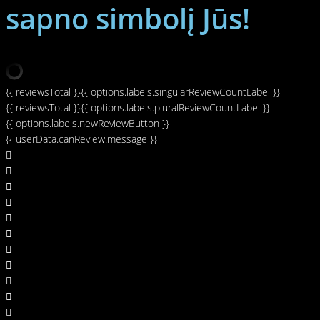
sapno simbolį Jūs!
{{ reviewsTotal }}
{{ options.labels.singularReviewCountLabel }}
{{ reviewsTotal }}
{{ options.labels.pluralReviewCountLabel }}
{{ options.labels.newReviewButton }}
{{ userData.canReview.message }}