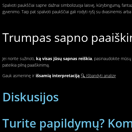
Spalvoti paukščiai sapne dažnai simbolizuoja laisvę, kūrybingumą, fantazij
gyvenimo. Taip pat spalvoti paukščiai gali rodyti ryšį su dvasinėmis ar
Trumpas sapno paaiškin
Jei norite sužinoti,
ką visas jūsų sapnas reiškia
, pasinaudokite mūsų p
pateikia pilną paaiškinimą.
Gauk asmeninę ir
išsamią interpretaciją
🔍 Išbandyti analizę
Diskusijos
Turite papildymų? Kome