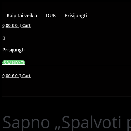
Kaip tai veikia
DUK
Prisijungti
0,00
€
0
Cart
Prisijungti
IŠBANDYTI
0,00
€
0
Cart
Sapno „Spalvoti p