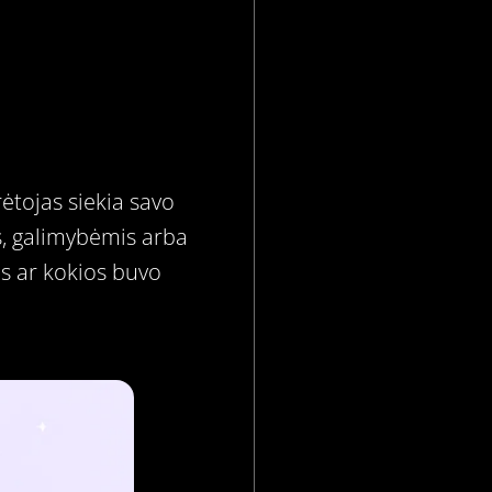
ėtojas siekia savo
is, galimybėmis arba
os ar kokios buvo