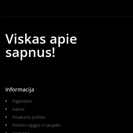
Viskas apie
sapnus!
Informacija
Pagrindinis
Kainos
Privatumo politika
Pirkimo sąlygos ir taisyklės