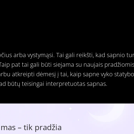
us arba vystymąsi. Tai gali reikšti, kad sapnio tur
. Taip pat tai gali būti siejama su naujais pradžiom
arbu atkreipti dėmesį į tai, kaip sapne vyko statyb
ad būtų teisingai interpretuotas sapnas.
mas – tik pradžia