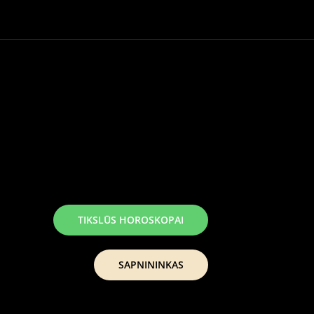
TIKSLŪS HOROSKOPAI
SAPNININKAS