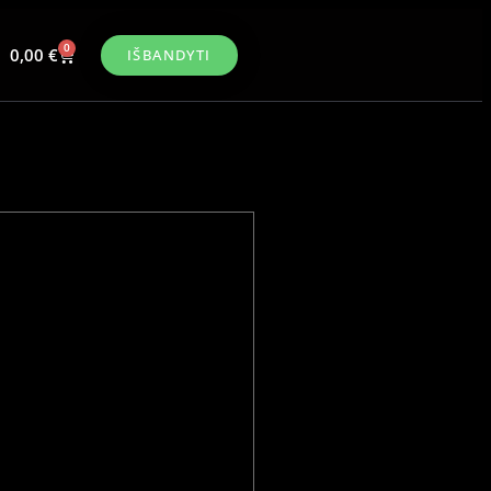
0
0,00
€
IŠBANDYTI