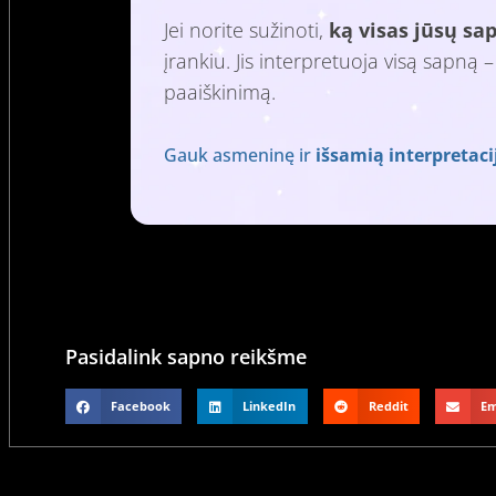
Jei norite sužinoti,
ką visas jūsų sa
įrankiu. Jis interpretuoja visą sapną 
paaiškinimą.
Gauk asmeninę ir
išsamią interpretaci
Pasidalink sapno reikšme
Facebook
LinkedIn
Reddit
Em