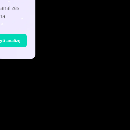
analizės
lną
ti analizę