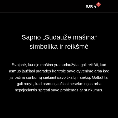
0
0,00
€
Sapno „Sudaužė mašina“
simbolika ir reikšmė
Svajonė, kurioje mašina yra sudaužyta, gali reikšti, kad
asmuo jaučiasi praradęs kontrolę savo gyvenime arba kad
jis patiria sunkumų siekiant savo tikslų ir siekių. Galbūt tai
gali rodyti, kad asmuo jaučiasi nesėkmingas arba
nepajėgiantis spręsti savo problemas ar sunkumus.