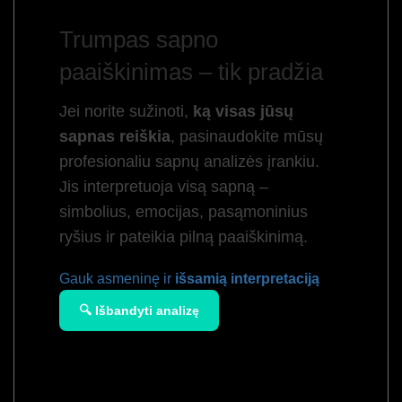
Trumpas sapno
paaiškinimas – tik pradžia
Jei norite sužinoti,
ką visas jūsų
sapnas reiškia
, pasinaudokite mūsų
profesionaliu sapnų analizės įrankiu.
Jis interpretuoja visą sapną –
simbolius, emocijas, pasąmoninius
ryšius ir pateikia pilną paaiškinimą.
Gauk asmeninę ir
išsamią interpretaciją
🔍 Išbandyti analizę