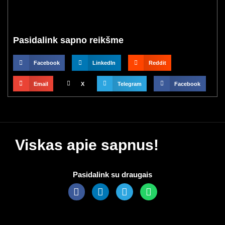
Pasidalink sapno reikšme
Facebook
LinkedIn
Reddit
Email
X
Telegram
Facebook
Viskas apie sapnus!
Pasidalink su draugais