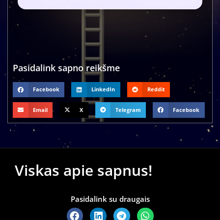
Pasidalink sapno reikšme
Facebook
LinkedIn
Reddit
Email
X
Telegram
Facebook
Viskas apie sapnus!
Pasidalink su draugais