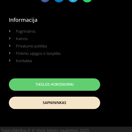
Informacija
Pagrindinis
Kainos
Privatumo politika
Pirkimo sąlygos ir taisyklės
Kontaktai
TIKSLŪS HOROSKOPAI
SAPNININKAS
Sapnufabrikas.lt © Visos teisės saugomos 2025.