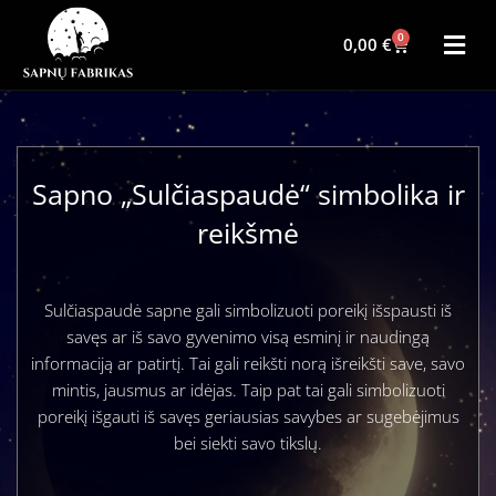
0
0,00
€
Sapno „Sulčiaspaudė“ simbolika ir
reikšmė
Sulčiaspaudė sapne gali simbolizuoti poreikį išspausti iš
savęs ar iš savo gyvenimo visą esminį ir naudingą
informaciją ar patirtį. Tai gali reikšti norą išreikšti save, savo
mintis, jausmus ar idėjas. Taip pat tai gali simbolizuoti
poreikį išgauti iš savęs geriausias savybes ar sugebėjimus
bei siekti savo tikslų.