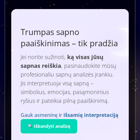
Trumpas sapno
paaiškinimas – tik pradžia
Jei norite sužinoti,
ką visas jūsų
sapnas reiškia
, pasinaudokite mūsų
profesionaliu sapnų analizės įrankiu.
Jis interpretuoja visą sapną –
simbolius, emocijas, pasąmoninius
ryšius ir pateikia pilną paaiškinimą.
Gauk asmeninę ir
išsamią interpretaciją
Išbandyti analizę