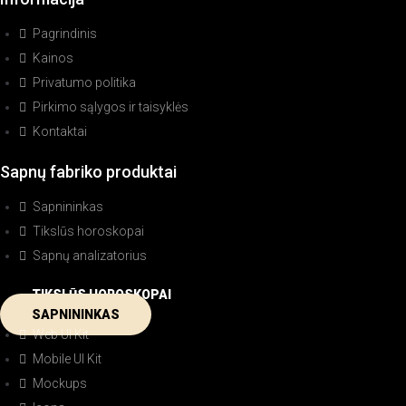
Pagrindinis
Kainos
Privatumo politika
Pirkimo sąlygos ir taisyklės
Kontaktai
Sapnų fabriko produktai
Sapnininkas
Tikslūs horoskopai
Sapnų analizatorius
TIKSLŪS HOROSKOPAI
SAPNININKAS
Web UI Kit
Mobile UI Kit
Mockups