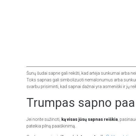
Šunų šudai sapne gali reikšti, kad artėja sunkumai arba ne
Toks sapnas gali simbolizuoti nemalonumus arba sunkumus, su
svarbu prisiminti, kad sapnai dažnai yra asmeniški ir jų rei
Trumpas sapno paai
Jei norite sužinoti,
ką visas jūsų sapnas reiškia
, pasinau
pateikia pilną paaiškinimą.