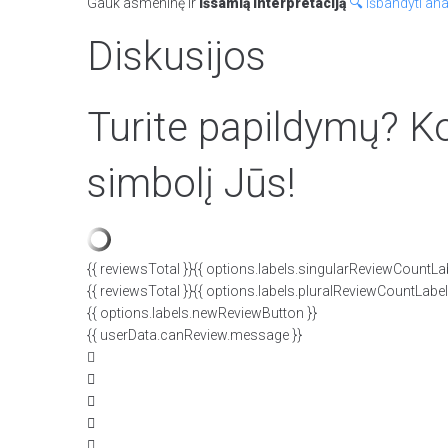
Gauk asmeninę ir
išsamią interpretaciją
🔍 Išbandyti ana
Diskusijos
Turite papildymų? Ko
simbolį Jūs!
{{ reviewsTotal }}
{{ options.labels.singularReviewCountLab
{{ reviewsTotal }}
{{ options.labels.pluralReviewCountLabel
{{ options.labels.newReviewButton }}
{{ userData.canReview.message }}