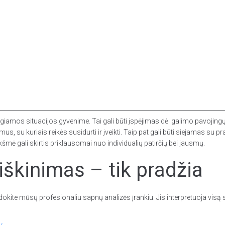
igiamos situacijos gyvenime. Tai gali būti įspėjimas dėl galimo pavojing
 kuriais reikės susidurti ir įveikti. Taip pat gali būti siejamas su prar
kšmė gali skirtis priklausomai nuo individualių patirčių bei jausmų.
škinimas – tik pradžia
dokite mūsų profesionaliu sapnų analizės įrankiu. Jis interpretuoja vis