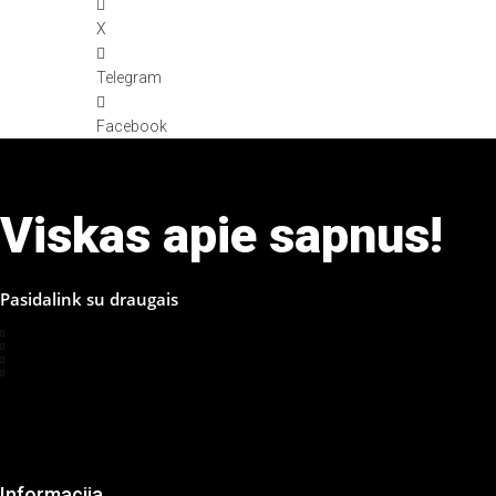
X
Telegram
Facebook
Viskas apie sapnus!
Pasidalink su draugais
Informacija