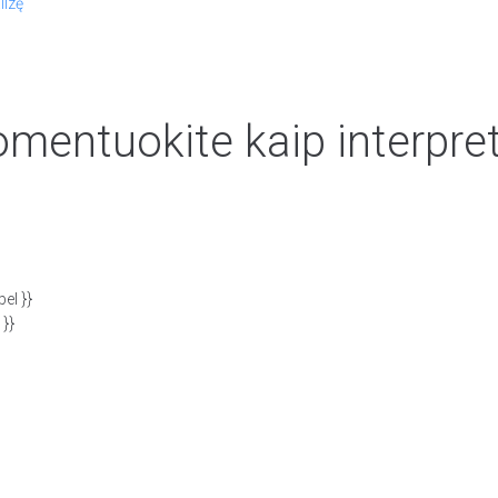
lizę
mentuokite kaip interpre
el }}
 }}