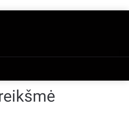
 reikšmė