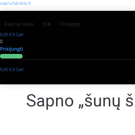
sapnufabrikas.lt
Kaip tai veikia
DUK
Prisijungti
0,00
€
0
Cart
Prisijungti
IŠBANDYTI
0,00
€
0
Cart
Sapno „šunų šu