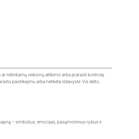
ų ar netinkamų veiksmų atlikimo arba prarasti kontrolę.
astu pasitikėjimu arba netikėta išdavyste. Vis dėlto,
ą sapną – simbolius, emocijas, pasąmoninius ryšius ir