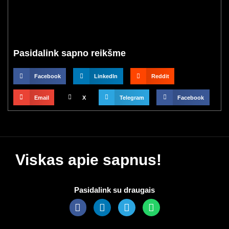
Pasidalink sapno reikšme
Facebook
LinkedIn
Reddit
Email
X
Telegram
Facebook
Viskas apie sapnus!
Pasidalink su draugais