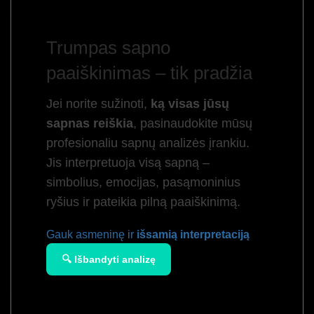
Trumpas sapno
paaiškinimas – tik pradžia
Jei norite sužinoti,
ką visas jūsų
sapnas reiškia
, pasinaudokite mūsų
profesionaliu sapnų analizės įrankiu.
Jis interpretuoja visą sapną –
simbolius, emocijas, pasąmoninius
ryšius ir pateikia pilną paaiškinimą.
Gauk asmeninę ir
išsamią interpretaciją
🔍 Išbandyti analizę