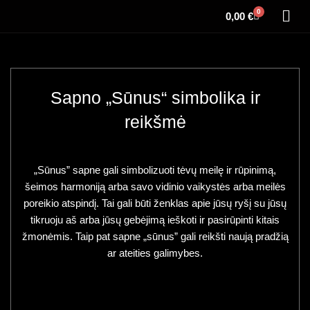
0
0,00
€
Sapno „Sūnus“ simbolika ir
reikšmė
„Sūnus” sapne gali simbolizuoti tėvų meilę ir rūpinimą,
šeimos harmoniją arba savo vidinio vaikystės arba meilės
poreikio atspindį. Tai gali būti ženklas apie jūsų ryšį su jūsų
tikruoju aš arba jūsų gebėjimą ieškoti ir pasirūpinti kitais
žmonėmis. Taip pat sapne „sūnus” gali reikšti naują pradžią
ar ateities galimybes.