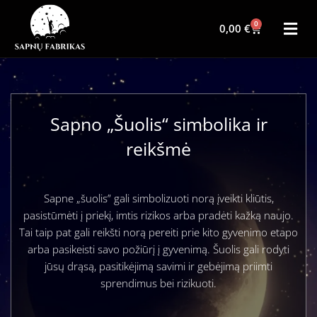
0
0,00
€
Sapno „Šuolis“ simbolika ir
reikšmė
Sapne „šuolis” gali simbolizuoti norą įveikti kliūtis,
pasistūmėti į priekį, imtis rizikos arba pradėti kažką naujo.
Tai taip pat gali reikšti norą pereiti prie kito gyvenimo etapo
arba pasikeisti savo požiūrį į gyvenimą. Šuolis gali rodyti
jūsų drąsą, pasitikėjimą savimi ir gebėjimą priimti
sprendimus bei rizikuoti.