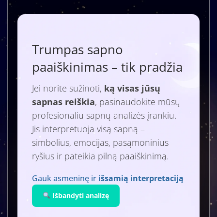
Trumpas sapno
paaiškinimas – tik pradžia
Jei norite sužinoti,
ką visas jūsų
sapnas reiškia
, pasinaudokite mūsų
profesionaliu sapnų analizės įrankiu.
Jis interpretuoja visą sapną –
simbolius, emocijas, pasąmoninius
ryšius ir pateikia pilną paaiškinimą.
Gauk asmeninę ir
išsamią interpretaciją
Išbandyti analizę