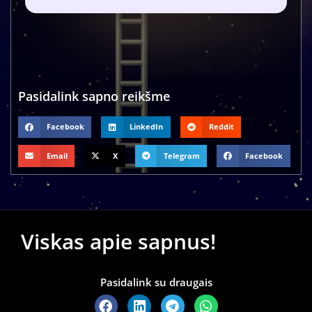
Pasidalink sapno reikšme
Facebook
LinkedIn
Reddit
Email
X
Telegram
Facebook
Viskas apie sapnus!
Pasidalink su draugais