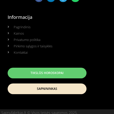
Informacija
Pagrindinis
Kainos
Privatumo politika
Pirkimo sąlygos ir taisyklės
Kontaktai
TIKSLŪS HOROSKOPAI
SAPNININKAS
Sapnufabrikas.lt © Visos teisės saugomos 2025.