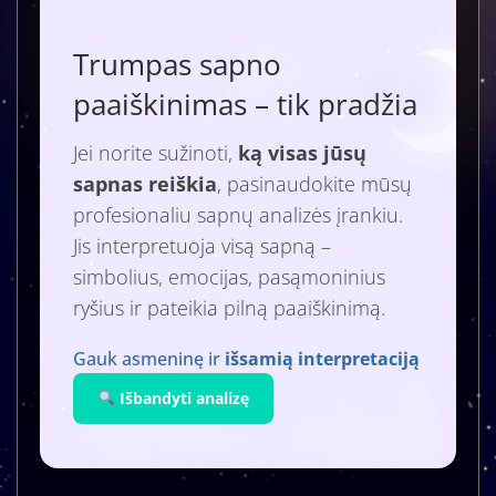
Trumpas sapno
paaiškinimas – tik pradžia
Jei norite sužinoti,
ką visas jūsų
sapnas reiškia
, pasinaudokite mūsų
profesionaliu sapnų analizės įrankiu.
Jis interpretuoja visą sapną –
simbolius, emocijas, pasąmoninius
ryšius ir pateikia pilną paaiškinimą.
Gauk asmeninę ir
išsamią interpretaciją
Išbandyti analizę