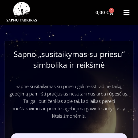
0
0,00
€
Sapno „susitaikymas su priesu“
simbolika ir reikšmė
Sapne susitaikymas su priešu gali reikšti vidinę taiką,
gebėjimą pamiršti praėjusias nesutarimus arba rūpesčius.
Tai gali būti ženklas apie tai, kad laikas pereiti
prieštaravimus ir priimti sugebėjimą gaivinti santykius su
kitais žmonėmis.