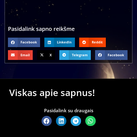
Pasidalink sapno reikšme
Facebook
LinkedIn
Reddit
Email
X
Telegram
Facebook
Viskas apie sapnus!
Pasidalink su draugais