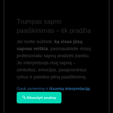
Trumpas sapno
paaiškinimas – tik pradžia
Jei norite sužinoti,
ką visas jūsų
sapnas reiškia
, pasinaudokite mūsų
profesionaliu sapnų analizės įrankiu.
Jis interpretuoja visą sapną –
simbolius, emocijas, pasąmoninius
ryšius ir pateikia pilną paaiškinimą.
Gauk asmeninę ir
išsamią interpretaciją
🔍 Išbandyti analizę