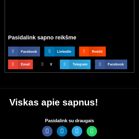
Pasidalink sapno reikšme
Facebook
LinkedIn
Reddit
Email
X
Telegram
Facebook
Viskas apie sapnus!
Pasidalink su draugais