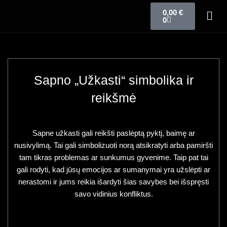
0,00
€
0
Sapno „Užkasti“ simbolika ir
reikšmė
Sapne užkasti gali reikšti paslėptą pyktį, baimę ar
nusivylimą. Tai gali simbolizuoti norą atsikratyti arba pamiršti
tam tikras problemas ar sunkumus gyvenime. Taip pat tai
gali rodyti, kad jūsų emocijos ar sumanymai yra užslėpti ar
nerastomi ir jums reikia išardyti šias savybes bei išspręsti
savo vidinius konfliktus.