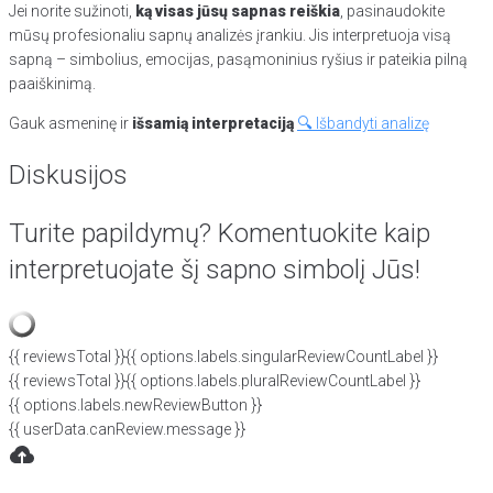
Jei norite sužinoti,
ką visas jūsų sapnas reiškia
, pasinaudokite
mūsų profesionaliu sapnų analizės įrankiu. Jis interpretuoja visą
sapną – simbolius, emocijas, pasąmoninius ryšius ir pateikia pilną
paaiškinimą.
Gauk asmeninę ir
išsamią interpretaciją
🔍 Išbandyti analizę
Diskusijos
Turite papildymų? Komentuokite kaip
interpretuojate šį sapno simbolį Jūs!
{{ reviewsTotal }}
{{ options.labels.singularReviewCountLabel }}
{{ reviewsTotal }}
{{ options.labels.pluralReviewCountLabel }}
{{ options.labels.newReviewButton }}
{{ userData.canReview.message }}