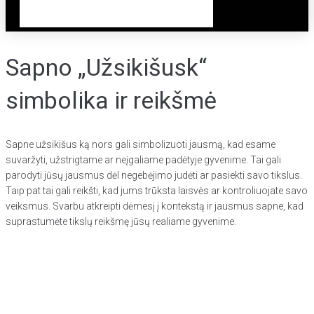
Sapno „Užsikišusk“
simbolika ir reikšmė
Sapne užsikišus ką nors gali simbolizuoti jausmą, kad esame
suvaržyti, užstrigtame ar neįgaliame padėtyje gyvenime. Tai gali
parodyti jūsų jausmus dėl negebėjimo judėti ar pasiekti savo tikslus.
Taip pat tai gali reikšti, kad jums trūksta laisvės ar kontroliuojate savo
veiksmus. Svarbu atkreipti dėmesį į kontekstą ir jausmus sapne, kad
suprastumėte tikslų reikšmę jūsų realiame gyvenime.