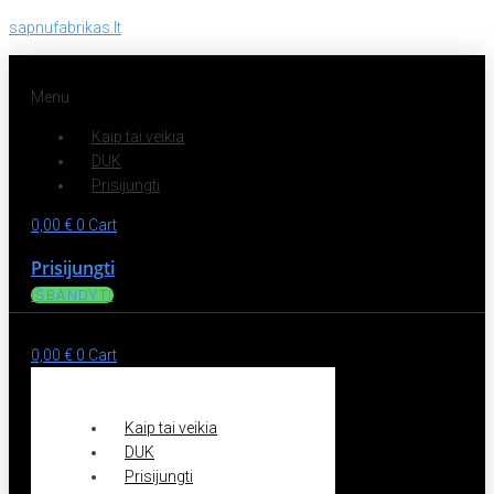
sapnufabrikas.lt
Menu
Kaip tai veikia
DUK
Prisijungti
0,00
€
0
Cart
Prisijungti
IŠBANDYTI
0,00
€
0
Cart
Kaip tai veikia
DUK
Prisijungti