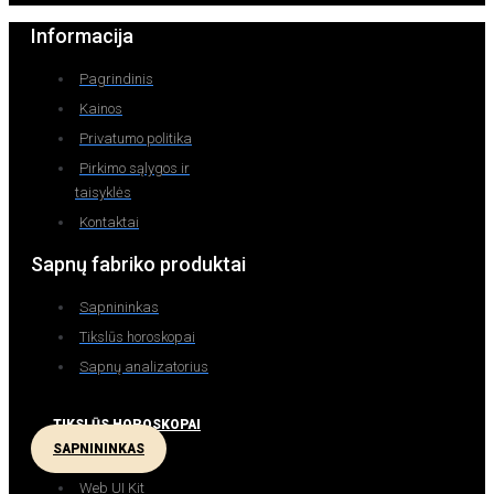
Informacija
Pagrindinis
Kainos
Privatumo politika
Pirkimo sąlygos ir
taisyklės
Kontaktai
Sapnų fabriko produktai
Sapnininkas
Tikslūs horoskopai
Sapnų analizatorius
TIKSLŪS HOROSKOPAI
SAPNININKAS
Web UI Kit