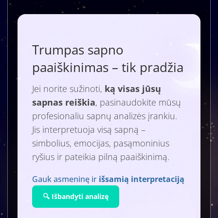
Trumpas sapno
paaiškinimas – tik pradžia
Jei norite sužinoti,
ką visas jūsų
sapnas reiškia
, pasinaudokite mūsų
profesionaliu sapnų analizės įrankiu.
Jis interpretuoja visą sapną –
simbolius, emocijas, pasąmoninius
ryšius ir pateikia pilną paaiškinimą.
Gauk asmeninę ir
išsamią interpretaciją
🔍 Išbandyti analizę