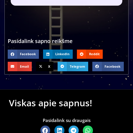
Pasidalink sapno reikšme
Facebook
LinkedIn
Reddit
Email
X
Telegram
Facebook
Viskas apie sapnus!
Pasidalink su draugais