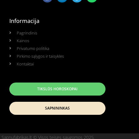
Informacija
Pagrindinis
Kainos
Privatumo politika
Pirkimo sąlygos ir taisyklės
Kontaktai
TIKSLŪS HOROSKOPAI
SAPNININKAS
Sapnufabrikas.lt © Visos teisės saugomos 2025.