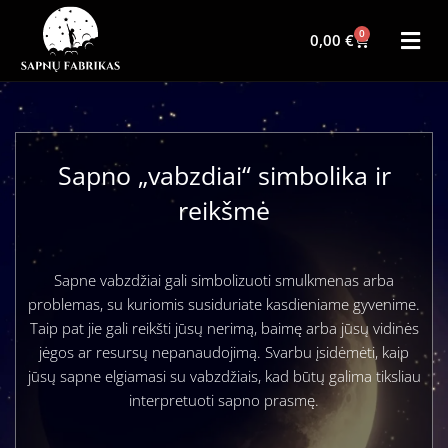
0
0,00
€
Sapno „vabzdiai“ simbolika ir
reikšmė
Sapne vabzdžiai gali simbolizuoti smulkmenas arba
problemas, su kuriomis susiduriate kasdieniame gyvenime.
Taip pat jie gali reikšti jūsų nerimą, baimę arba jūsų vidinės
jėgos ar resursų nepanaudojimą. Svarbu įsidėmėti, kaip
jūsų sapne elgiamasi su vabzdžiais, kad būtų galima tiksliau
interpretuoti sapno prasmę.