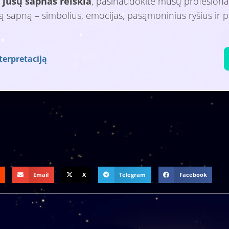
 jūsų sapnas reiškia
, pasinaudokite mūsų profesiona
isą sapną – simbolius, emocijas, pasąmoninius ryšius ir p
terpretaciją
Email
X
Telegram
Facebook