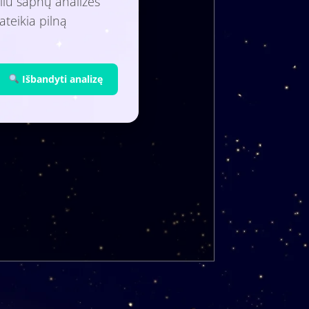
liu sapnų analizės
ateikia pilną
Išbandyti analizę