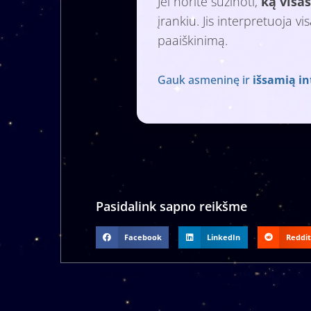
Jei norite sužinoti,
ką visas
įrankiu. Jis interpretuoja v
paaiškinimą.
Gauk asmeninę ir
išsamią in
Pasidalink sapno reikšme
Facebook
LinkedIn
Reddit