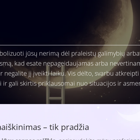
mbolizuoti jūsų nerimą dėl praleistų galimybių arb
 jausmą, kad esate nepageidaujamas arba nevertinam
r negalite jį įveikti laiku. Vis dėlto, svarbu atkre
i ir gali skirtis priklausomai nuo situacijos ir asme
iškinimas – tik pradžia