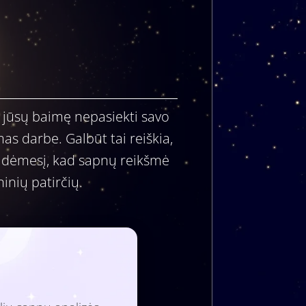
a jūsų baimę nepasiekti savo
as darbe. Galbūt tai reiškia,
ipti dėmesį, kad sapnų reikšmė
ninių patirčių.