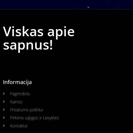
Viskas apie
sapnus!
Informacija
Pagrindinis
Kainos
Privatumo politika
Pirkimo sąlygos ir taisyklės
Kontaktai