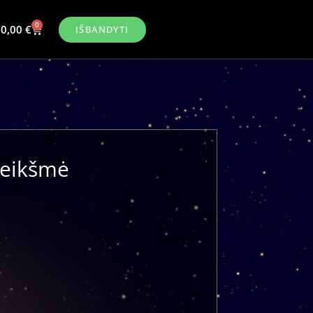
0
0,00
€
IŠBANDYTI
 reikšmė