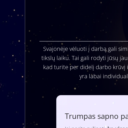
Svajonėje vėluoti į darbą gali si
tikslų laiku. Tai gali rodyti jūsų
kad turite per didelį darbo krūvį i
yra labai individual
Trumpas sapno paa