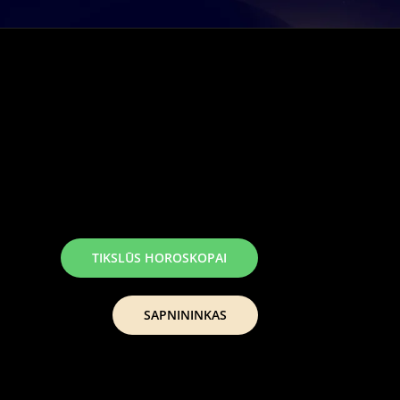
TIKSLŪS HOROSKOPAI
SAPNININKAS