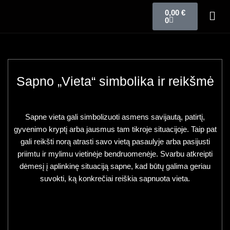
0,00
€
0
Sapno „Vieta“ simbolika ir reikšmė
Sapne vieta gali simbolizuoti asmens savijautą, patirtį,
gyvenimo kryptį arba jausmus tam tikroje situacijoje. Taip pat
gali reikšti norą atrasti savo vietą pasaulyje arba pasijusti
priimtu ir mylimu vietinėje bendruomenėje. Svarbu atkreipti
dėmesį į aplinkinę situaciją sapne, kad būtų galima geriau
suvokti, ką konkrečiai reiškia sapnuota vieta.