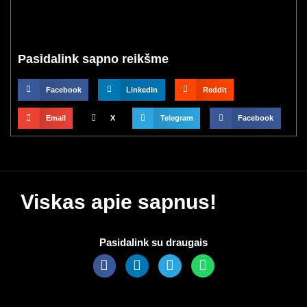
Pasidalink sapno reikšme
Facebook
LinkedIn
Reddit
Email
X
Telegram
Facebook
Viskas apie sapnus!
Pasidalink su draugais