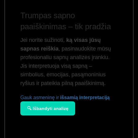
Trumpas sapno
paaiškinimas – tik pradžia
Jei norite sužinoti,
ką visas jūsų
sapnas reiškia
, pasinaudokite mūsų
profesionaliu sapnų analizės įrankiu.
Jis interpretuoja visą sapną –
simbolius, emocijas, pasąmoninius
ryšius ir pateikia pilną paaiškinimą.
Gauk asmeninę ir
išsamią interpretaciją
🔍 Išbandyti analizę