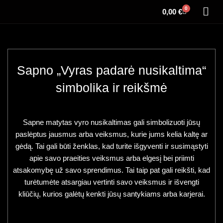
0
0,00
€
Sapno „Vyras padarė nusikaltima“
simbolika ir reikšmė
Sapne matytas vyro nusikaltimas gali simbolizuoti jūsų
paslėptus jausmus arba veiksmus, kurie jums kelia kaltę ar
gėdą. Tai gali būti ženklas, kad turite išgyventi ir susimąstyti
apie savo praeities veiksmus arba elgesį bei priimti
atsakomybę už savo sprendimus. Tai taip pat gali reikšti, kad
turėtumėte atsargiau vertinti savo veiksmus ir išvengti
kliūčių, kurios galėtų kenkti jūsų santykiams arba karjerai.