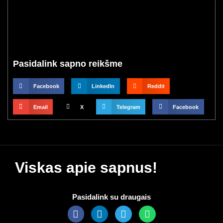
Pasidalink sapno reikšme
Facebook
LinkedIn
Reddit
Email
X
Telegram
Facebook
Viskas apie sapnus!
Pasidalink su draugais