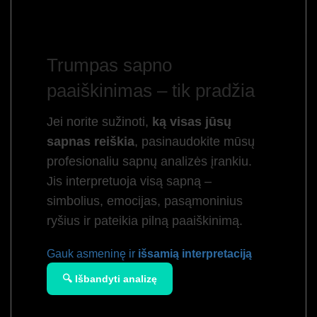
Trumpas sapno
paaiškinimas – tik pradžia
Jei norite sužinoti,
ką visas jūsų
sapnas reiškia
, pasinaudokite mūsų
profesionaliu sapnų analizės įrankiu.
Jis interpretuoja visą sapną –
simbolius, emocijas, pasąmoninius
ryšius ir pateikia pilną paaiškinimą.
Gauk asmeninę ir
išsamią interpretaciją
🔍 Išbandyti analizę