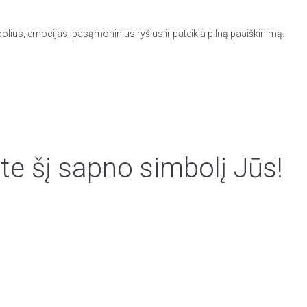
olius, emocijas, pasąmoninius ryšius ir pateikia pilną paaiškinimą.
te šį sapno simbolį Jūs!