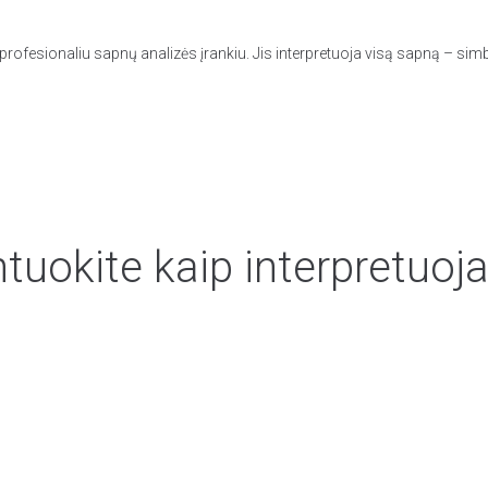
rofesionaliu sapnų analizės įrankiu. Jis interpretuoja visą sapną – simb
uokite kaip interpretuoja