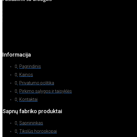
Informacija
Pagrindinis
Kainos
Privatumo politika
Pirkimo sąlygos ir taisyklės
Kontaktai
Sapnų fabriko produktai
Sapnininkas
Tikslūs horoskopai