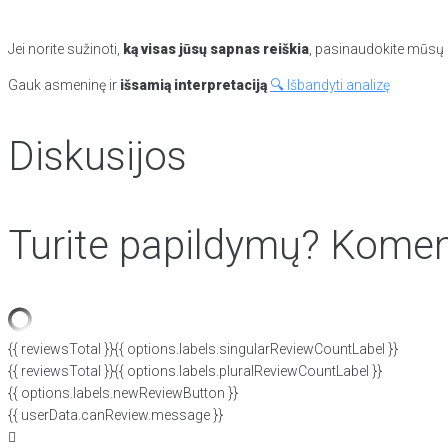
Jei norite sužinoti,
ką visas jūsų sapnas reiškia
, pasinaudokite mūsų p
Gauk asmeninę ir
išsamią interpretaciją
🔍 Išbandyti analizę
Diskusijos
Turite papildymų? Koment
{{ reviewsTotal }}
{{ options.labels.singularReviewCountLabel }}
{{ reviewsTotal }}
{{ options.labels.pluralReviewCountLabel }}
{{ options.labels.newReviewButton }}
{{ userData.canReview.message }}