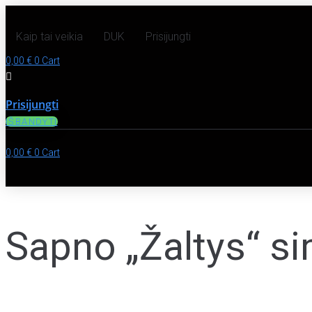
Kaip tai veikia
DUK
Prisijungti
0,00
€
0
Cart
Prisijungti
IŠBANDYTI
0,00
€
0
Cart
Sapno „Žaltys“ si