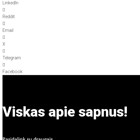
LinkedIn
Reddit
Email
X
Telegram
Facebook
Viskas apie sapnus!
Pasidalink su draugais