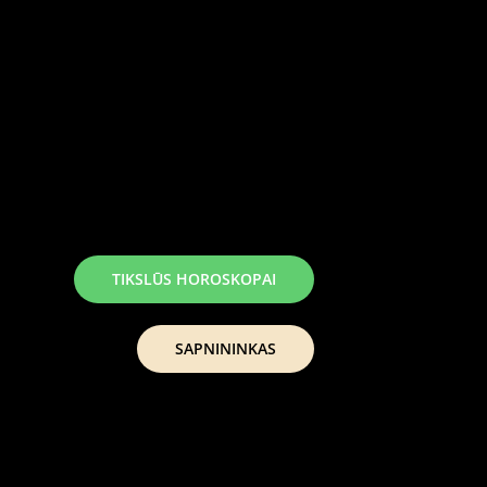
TIKSLŪS HOROSKOPAI
SAPNININKAS