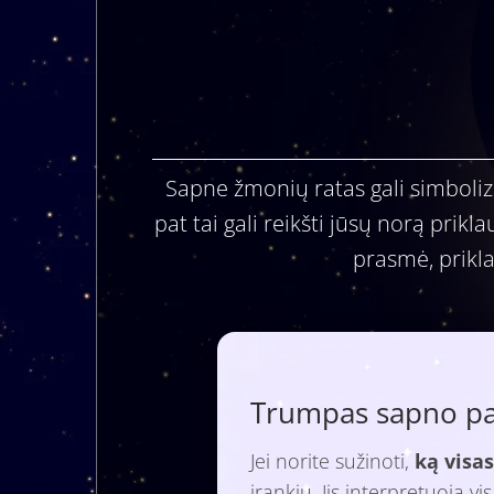
Sapne žmonių ratas gali simboliz
pat tai gali reikšti jūsų norą prikl
prasmė, prikl
Trumpas sapno paa
Jei norite sužinoti,
ką visas
įrankiu. Jis interpretuoja v