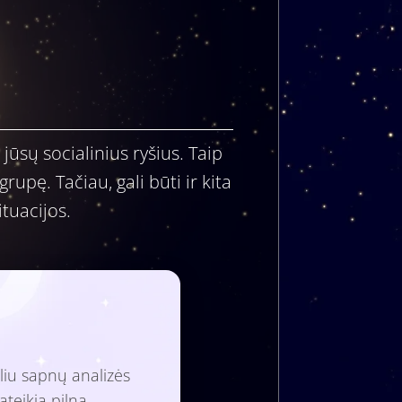
ūsų socialinius ryšius. Taip
rupę. Tačiau, gali būti ir kita
tuacijos.
liu sapnų analizės
ateikia pilną