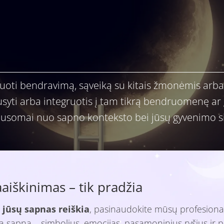
uoti bendravimą, sąveiką su kitais žmonėmis arba j
ausyti arba integruotis į tam tikrą bendruomenę ar g
ausomai nuo sapno konteksto bei jūsų gyvenimo si
iškinimas – tik pradžia
 jūsų sapnas reiškia
, pasinaudokite mūsų profesiona
isą sapną – simbolius, emocijas, pasąmoninius ryšius ir p