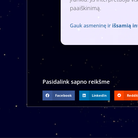
paaiškinimą.
Gauk asmeninę ir
išsamią in
Pasidalink sapno reikšme
Facebook
LinkedIn
Reddit