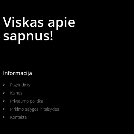
Viskas apie
sapnus!
Informacija
Pagrindinis
Kainos
Privatumo politika
Pirkimo sąlygos ir taisyklės
Kontaktai