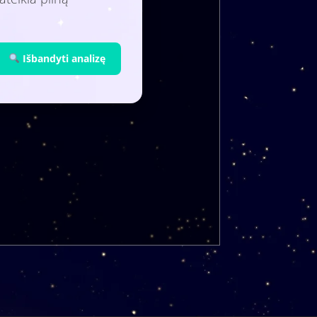
Išbandyti analizę