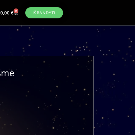
0
0,00
€
IŠBANDYTI
kšmė