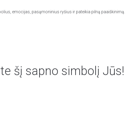
olius, emocijas, pasąmoninius ryšius ir pateikia pilną paaiškinimą.
te šį sapno simbolį Jūs!