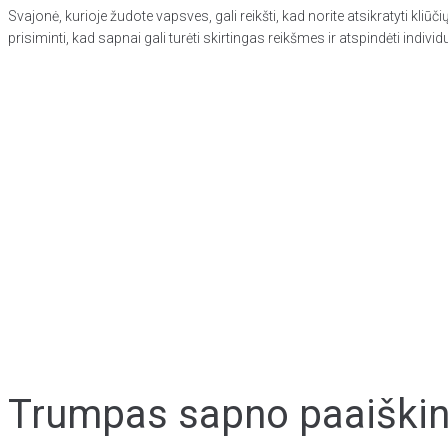
Svajonė, kurioje žudote vapsves, gali reikšti, kad norite atsikratyti kli
prisiminti, kad sapnai gali turėti skirtingas reikšmes ir atspindėti indiv
Trumpas sapno paaiškini