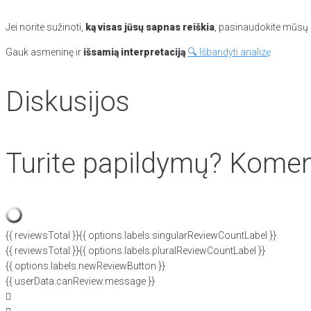
Jei norite sužinoti,
ką visas jūsų sapnas reiškia
, pasinaudokite mūsų p
Gauk asmeninę ir
išsamią interpretaciją
🔍 Išbandyti analizę
Diskusijos
Turite papildymų? Koment
{{ reviewsTotal }}
{{ options.labels.singularReviewCountLabel }}
{{ reviewsTotal }}
{{ options.labels.pluralReviewCountLabel }}
{{ options.labels.newReviewButton }}
{{ userData.canReview.message }}