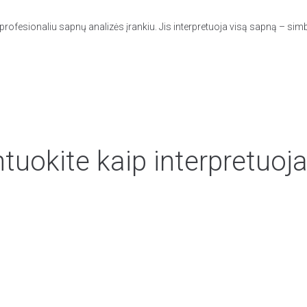
rofesionaliu sapnų analizės įrankiu. Jis interpretuoja visą sapną – simb
uokite kaip interpretuoja