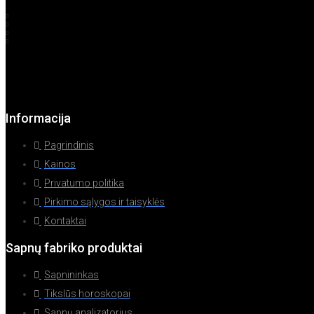
Informacija
Pagrindinis
Kainos
Privatumo politika
Pirkimo sąlygos ir taisyklės
Kontaktai
Sapnų fabriko produktai
Sapnininkas
Tikslūs horoskopai
Sapnų analizatorius