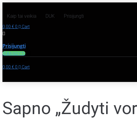
Kaip tai veikia
DUK
Prisijungti
0,00
€
0
Cart
Prisijungti
IŠBANDYTI
0,00
€
0
Cart
Sapno „Žudyti vor