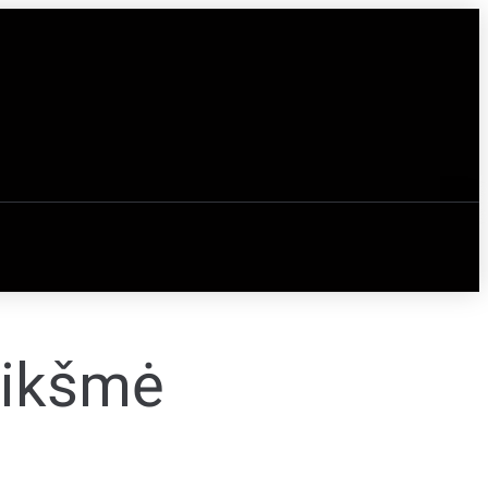
eikšmė