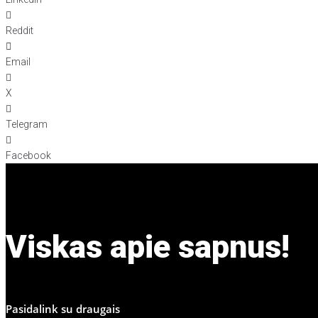
Reddit
Email
X
Telegram
Facebook
Viskas apie sapnus!
Pasidalink su draugais