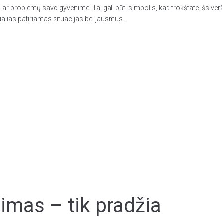
ūčių ar problemų savo gyvenime. Tai gali būti simbolis, kad trokštate išsiv
idualias patiriamas situacijas bei jausmus.
mas – tik pradžia